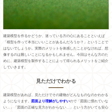
建築模型を作るかどうか、迷っている方の心にあることといえば
「模型を作って本当にいいことがあるんだろうか？」ということで
はないでしょうか。実際のメリットを体感したことがなければ、想
像するのは難しいことになるかもしれません。今回はそんな方のた
めに、建築模型を製作することによって得られるメリットをご紹介
していきます。
見ただけでわかる
建築模型があれば、見ただけでその建物がどんなものなのかわかる
ようになります。
図面より理解がしやすい
ので「図面に慣れていな
い…」「図面の正確な見方がわからない…」という方がいても安心