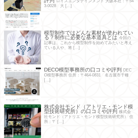
評判
ロイスエンタテインメント 大阪本社：〒54
3-0028 大 […]
模型制作ではどんな素材が使われてい
る？制作に必要な基本道具とは
今回の
記事は、これから模型制作を始めてみたいと考え
ている人や、将 […]
DECO模型事務所の口コミや評判
DEC
O模型事務所 住所：〒464-0831 名古屋市千種
[…]
株式会社モンド（アトリエ・モンド模
型技術研究所）の口コミや評判
株式会
社モンド（アトリエ・モンド模型技術研究所） 住
所：〒 […]