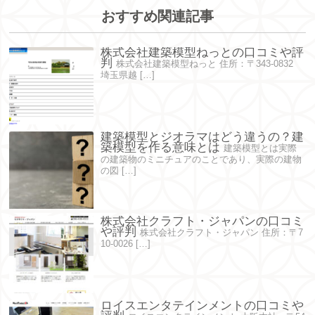
おすすめ関連記事
株式会社建築模型ねっとの口コミや評
判
株式会社建築模型ねっと 住所：〒343-0832
埼玉県越 […]
建築模型とジオラマはどう違うの？建
築模型を作る意味とは
建築模型とは実際
の建築物のミニチュアのことであり、実際の建物
の図 […]
株式会社クラフト・ジャパンの口コミ
や評判
株式会社クラフト・ジャパン 住所：〒7
10-0026 […]
ロイスエンタテインメントの口コミや