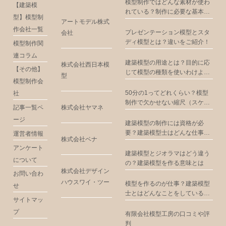
模型制作ではどんな素材が使わ
【建築模
れている？制作に必要な基本道
型】模型制
具とは
アートモデル株式
作会社一覧
プレゼンテーション模型とスタ
会社
ディ模型とは？違いをご紹介！
模型制作関
連コラム
建築模型の用途とは？目的に応
株式会社西日本模
【その他】
じて模型の種類を使いわけよ
型
模型制作会
う！
50分の1ってどれくらい？模型
社
制作で欠かせない縮尺（スケー
株式会社ヤマネ
記事一覧ペ
ル）の知識とは
ージ
建築模型の制作には資格が必
要？建築模型士はどんな仕事を
運営者情報
株式会社ベナ
している人なのか
アンケート
建築模型とジオラマはどう違う
について
の？建築模型を作る意味とは
株式会社デザイン
お問い合わ
ハウスワイ・ツー
模型を作るのが仕事？建築模型
せ
士とはどんなことをしている
サイトマッ
の？
プ
有限会社模型工房の口コミや評
判